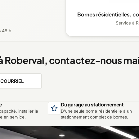
Bornes résidentielles, c
Service à R
s 48 h
à Roberval, contactez-nous ma
COURRIEL
e
Du garage au stationnement
apacité, installer la
D'une seule borne résidentielle à un
re en service.
stationnement complet de bornes.