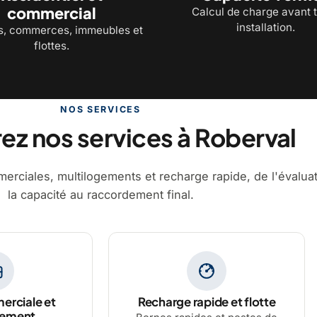
commercial
Calcul de charge avant 
installation.
, commerces, immeubles et
flottes.
NOS SERVICES
z nos services à Roberval
erciales, multilogements et recharge rapide, de l'évalua
la capacité au raccordement final.
erciale et
Recharge rapide et flotte
gement