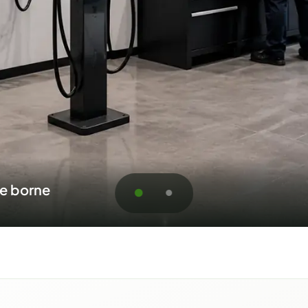
ts résidentiels et commerciaux
oumission pour Roberval