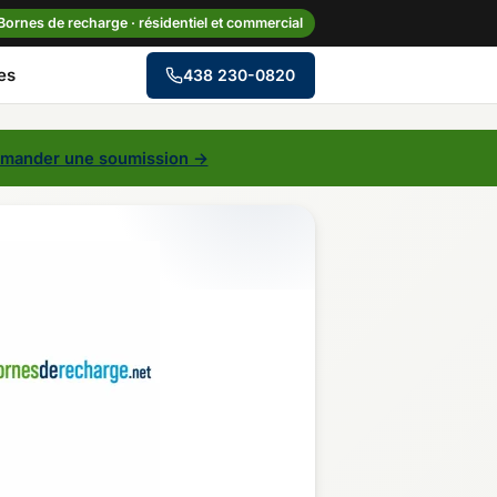
Bornes de recharge · résidentiel et commercial
es
438 230-0820
→
mander une soumission →
le
Centre-du-Québec
Gaspésie–Îles-de-la-
Madeleine
Mauricie
Outaouais