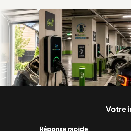
e
Recharge en multilogement et en copropriété
Bor
Votre i
Réponse rapide