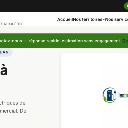
Accueil
Nos servic
Nos territoires
ES AU QUÉBEC
ctez-nous — réponse rapide, estimation sans engagement.
De
JEAN
ngue
Bas-Saint-Laurent
Capitale-Nationa
 à
ches
Côte-Nord
Estrie
Laurentides
Laval
ctriques de
Montérégie
Nord-du-Québec
mercial. De
t-Jean