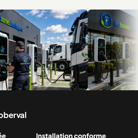
ur flottes et véhicules
Des installations pour le résidentiel 
commercial
Roberval
ée
Installation conforme