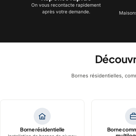
On vous recontacte rapidement
après votre demande.
Maisons
Découvre
Bornes résidentielles, comm
Borne résidentielle
Borne comm
multilo