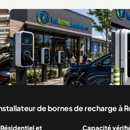
nes commerciales pour clients et visiteurs
Recharge rapide po
commerciaux
nstallateur de bornes de recharge à 
Résidentiel et
Capacité vérifi