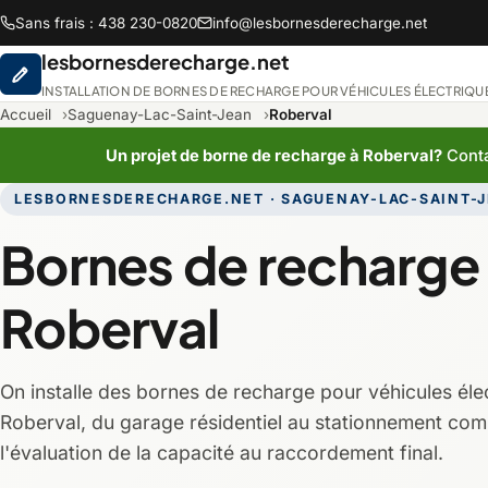
Sans frais : 438 230-0820
info@lesbornesderecharge.net
lesbornesderecharge.net
INSTALLATION DE BORNES DE RECHARGE POUR VÉHICULES ÉLECTRIQU
Accueil
Saguenay-Lac-Saint-Jean
Roberval
Un projet de borne de recharge à Roberval?
Conta
LESBORNESDERECHARGE.NET · SAGUENAY-LAC-SAINT-
Abitibi-Témiscami
Bornes de recharge
Chaudière-Appala
Roberval
Lanaudière
On installe des bornes de recharge pour véhicules éle
Montréal
Roberval, du garage résidentiel au stationnement com
l'évaluation de la capacité au raccordement final.
Saguenay-Lac-Sain