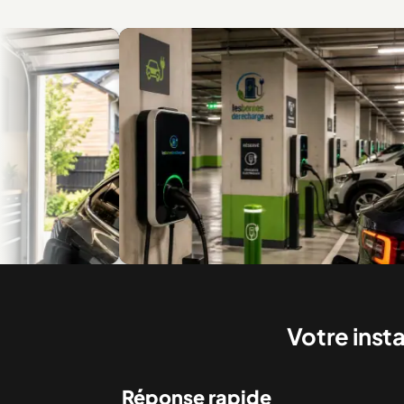
ge
Recharge en multilogement et en copropriété
Bor
Votre inst
Réponse rapide