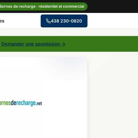
Bornes de recharge · résidentiel et commercial
es
438 230-0820
→
.
Demander une soumission →
le
Centre-du-Québec
Gaspésie–Îles-de-la-
Madeleine
Mauricie
Outaouais