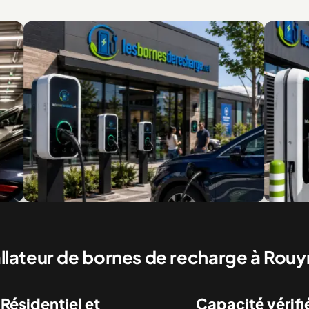
nes commerciales pour clients et visiteurs
Recharge rapide po
commerciaux
allateur de bornes de recharge à Ro
Résidentiel et
Capacité vérifi