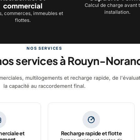
commercial
Calcul de charge avant 
installation.
, commerces, immeubles et
flottes.
NOS SERVICES
nos services à Rouyn-Noran
erciales, multilogements et recharge rapide, de l'évalua
la capacité au raccordement final.
erciale et
Recharge rapide et flotte
gement