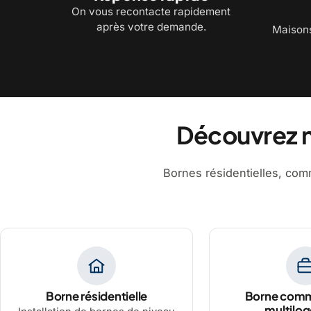
On vous recontacte rapidement
après votre demande.
Maisons
Découvrez 
Bornes résidentielles, comm
Borne résidentielle
Borne comm
multilo