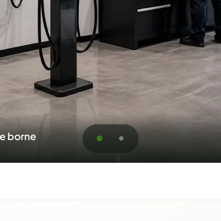
ts résidentiels et commerciaux
soumission pour Rouyn-No