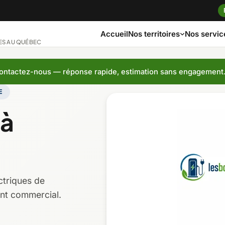
Accueil
Nos servic
Nos territoires
ES AU QUÉBEC
ntactez-nous — réponse rapide, estimation sans engagement
E
ngue
Bas-Saint-Laurent
Capitale-Nationa
 à
ches
Côte-Nord
Estrie
Laurentides
Laval
ctriques de
Montérégie
Nord-du-Québec
nt commercial.
t-Jean