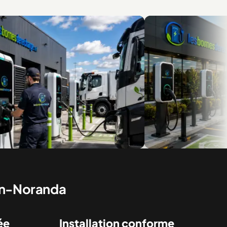
ur flottes et véhicules
Des installations pour le résidentiel
commercial
uyn-Noranda
ée
Installation conforme