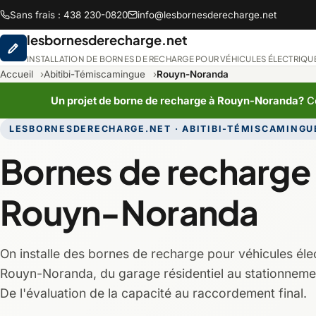
Sans frais : 438 230-0820
info@lesbornesderecharge.net
lesbornesderecharge.net
INSTALLATION DE BORNES DE RECHARGE POUR VÉHICULES ÉLECTRIQU
Accueil
Abitibi-Témiscamingue
Rouyn-Noranda
Un projet de borne de recharge à Rouyn-Noranda?
Co
LESBORNESDERECHARGE.NET · ABITIBI-TÉMISCAMINGU
Abitibi-Témiscami
Bornes de recharge
Chaudière-Appala
Rouyn-Noranda
Lanaudière
On installe des bornes de recharge pour véhicules éle
Montréal
Rouyn-Noranda, du garage résidentiel au stationneme
De l'évaluation de la capacité au raccordement final.
Saguenay-Lac-Sain