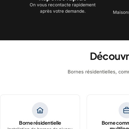
On vous recontacte rapidement
après votre demande.
Maisons
Découvre
Bornes résidentielles, comm
Borne résidentielle
Borne comm
multilo