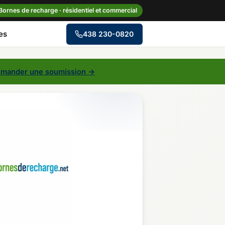
Bornes de recharge · résidentiel et commercial
es
438 230-0820
→
mander une soumission →
le
Centre-du-Québec
Gaspésie–Îles-de-la-
Madeleine
Mauricie
Outaouais