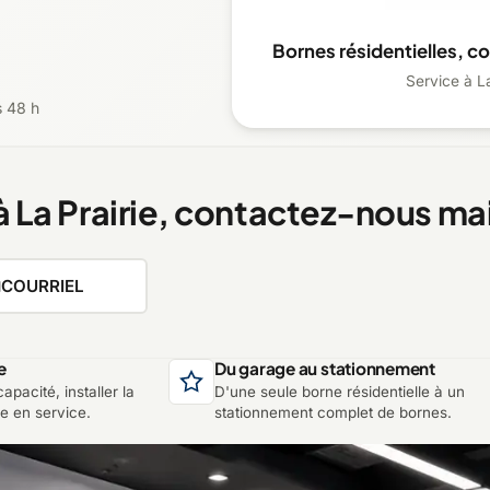
Bornes résidentielles, c
Service à La
s 48 h
à La Prairie, contactez-nous ma
COURRIEL
e
Du garage au stationnement
apacité, installer la
D'une seule borne résidentielle à un
re en service.
stationnement complet de bornes.