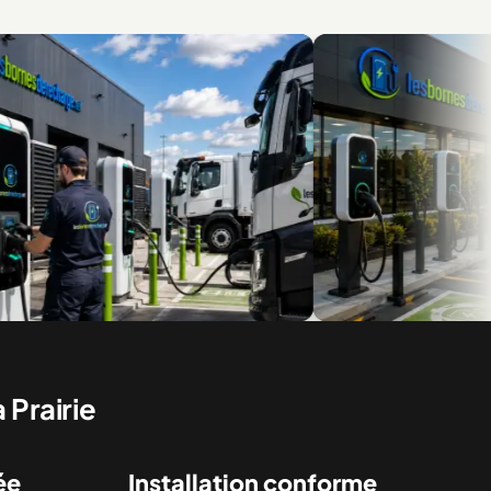
r flottes et véhicules
Des installations pour le résidentiel 
commercial
 Prairie
ée
Installation conforme