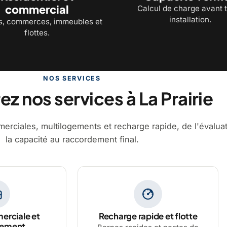
commercial
Calcul de charge avant 
installation.
, commerces, immeubles et
flottes.
NOS SERVICES
z nos services à La Prairie
erciales, multilogements et recharge rapide, de l'évalua
la capacité au raccordement final.
erciale et
Recharge rapide et flotte
gement