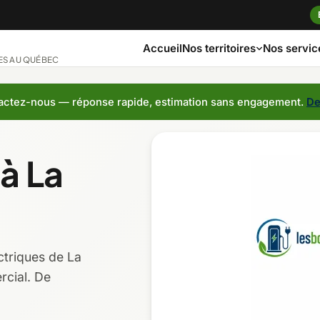
Accueil
Nos servic
Nos territoires
ES AU QUÉBEC
ctez-nous — réponse rapide, estimation sans engagement.
De
ngue
Bas-Saint-Laurent
Capitale-Nationa
à La
ches
Côte-Nord
Estrie
Laurentides
Laval
ctriques de La
Montérégie
Nord-du-Québec
rcial. De
t-Jean