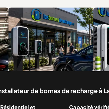
nes commerciales pour clients et visiteurs
Recharge rapide pou
commerciaux
nstallateur de bornes de recharge à La
Résidentiel et
Capacité vérifi