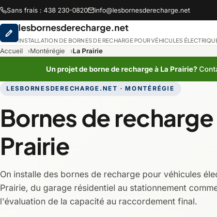
Sans frais : 438 230-0820
info@lesbornesderecharge.net
lesbornesderecharge.net
INSTALLATION DE BORNES DE RECHARGE POUR VÉHICULES ÉLECTRIQU
Accueil
Montérégie
La Prairie
Un projet de borne de recharge à La Prairie?
Conta
LESBORNESDERECHARGE.NET · MONTÉRÉGIE
Abitibi-Témiscami
Bornes de recharge 
Chaudière-Appala
Prairie
Lanaudière
On installe des bornes de recharge pour véhicules éle
Montréal
Prairie, du garage résidentiel au stationnement comme
l'évaluation de la capacité au raccordement final.
Saguenay-Lac-Sain