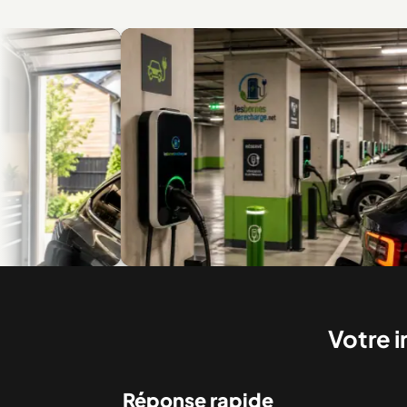
e
Recharge en multilogement et en copropriété
Bor
Votre i
Réponse rapide