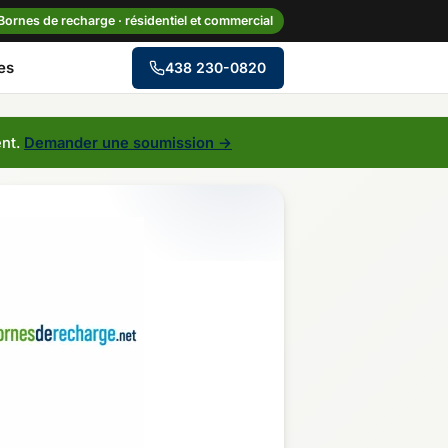
Bornes de recharge · résidentiel et commercial
es
438 230-0820
→
ent.
Demander une soumission →
le
Centre-du-Québec
Gaspésie–Îles-de-la-
Madeleine
Mauricie
Outaouais