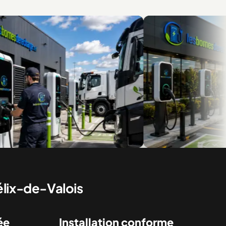
r flottes et véhicules
Des installations pour le résidentiel 
commercial
élix-de-Valois
ée
Installation conforme