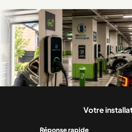
e
Recharge en multilogement et en copropriété
Bor
Votre install
Réponse rapide