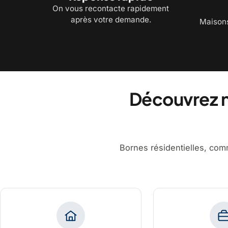
On vous recontacte rapidement
après votre demande.
Maisons
Découvrez n
Bornes résidentielles, comm