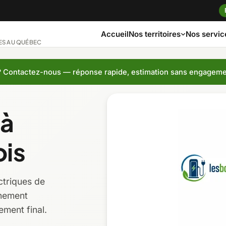
Accueil
Nos servic
Nos territoires
ES AU QUÉBEC
?
Contactez-nous — réponse rapide, estimation sans engagem
ngue
Bas-Saint-Laurent
Capitale-Nationa
 à
ches
Côte-Nord
Estrie
ois
Laurentides
Laval
ctriques de
Montérégie
Nord-du-Québec
nnement
ement final.
t-Jean