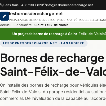
Sans frais : 438 230-0820
info@lesbornesderecharge.net
lesbornesderecharge.net
INSTALLATION DE BORNES DE RECHARGE POUR VÉHICULES ÉLECTRIQU
Accueil
Lanaudière
Saint-Félix-de-Valois
Un projet de borne de recharge à Saint-Félix-de-Valois
LESBORNESDERECHARGE.NET · LANAUDIÈRE
Abitibi-Témiscami
Bornes de recharge
Chaudière-Appala
Saint-Félix-de-Val
Lanaudière
On installe des bornes de recharge pour véhicules éle
Montréal
Saint-Félix-de-Valois, du garage résidentiel au statio
commercial. De l'évaluation de la capacité au raccord
Saguenay-Lac-Sain