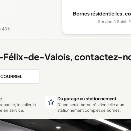
Bornes résidentielles, c
Service à Saint-Fé
s 48 h
t-Félix-de-Valois, contactez-n
COURRIEL
e
Du garage au stationnement
apacité, installer la
D'une seule borne résidentielle à un
re en service.
stationnement complet de bornes.