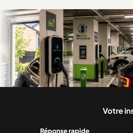
e
Recharge en multilogement et en copropriété
Bor
Votre in
Réponse rapide