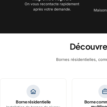
On vous recontacte rapidement
après votre demande.
Maisons
Découvrez
Bornes résidentielles, comm
Borne résidentielle
Borne comm
multilo