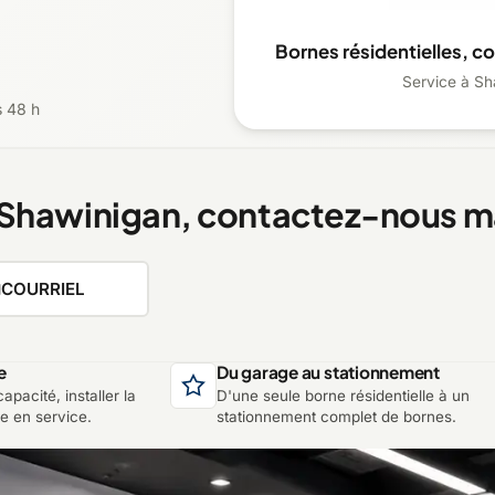
Bornes résidentielles, c
Service à Sh
s 48 h
 Shawinigan, contactez-nous m
COURRIEL
e
Du garage au stationnement
apacité, installer la
D'une seule borne résidentielle à un
re en service.
stationnement complet de bornes.