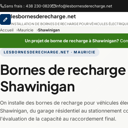
Sans frais : 438 230-0820
info@lesbornesderecharge.net
lesbornesderecharge.net
INSTALLATION DE BORNES DE RECHARGE POUR VÉHICULES ÉLECTRIQU
Accueil
Mauricie
Shawinigan
Un projet de borne de recharge à Shawinigan?
Cont
LESBORNESDERECHARGE.NET · MAURICIE
Abitibi-Témiscami
Bornes de recharge
Chaudière-Appala
Shawinigan
Lanaudière
On installe des bornes de recharge pour véhicules éle
Montréal
Shawinigan, du garage résidentiel au stationnement c
l'évaluation de la capacité au raccordement final.
Saguenay-Lac-Sain