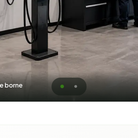
jets résidentiels et commerciaux
oumission pour Shawiniga