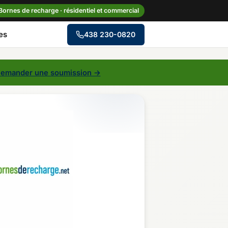
Bornes de recharge · résidentiel et commercial
es
438 230-0820
→
emander une soumission →
le
Centre-du-Québec
Gaspésie–Îles-de-la-
Madeleine
Mauricie
Outaouais