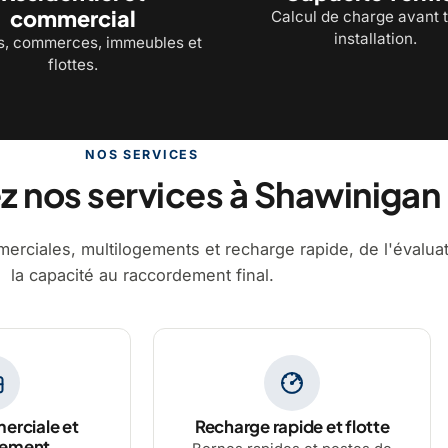
commercial
Calcul de charge avant 
installation.
, commerces, immeubles et
flottes.
NOS SERVICES
 nos services à Shawinigan
erciales, multilogements et recharge rapide, de l'évalua
la capacité au raccordement final.
erciale et
Recharge rapide et flotte
gement