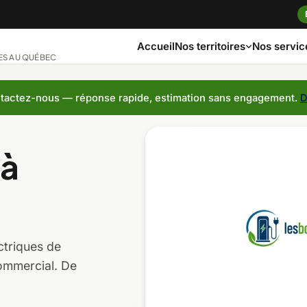
Accueil
Nos servic
Nos territoires
ES AU QUÉBEC
actez-nous — réponse rapide, estimation sans engagement.
D
ngue
Bas-Saint-Laurent
Capitale-Nationa
 à
ches
Côte-Nord
Estrie
Laurentides
Laval
ctriques de
Montérégie
Nord-du-Québec
ommercial. De
t-Jean