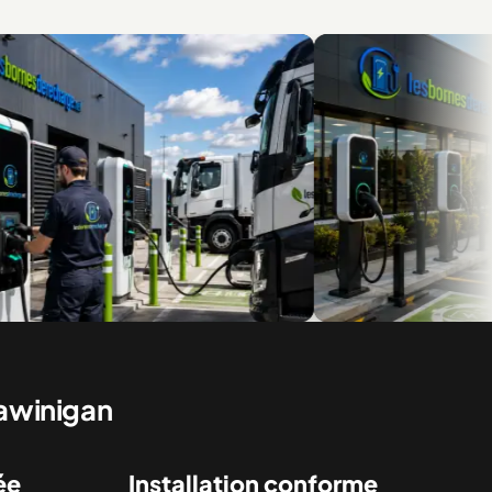
ur flottes et véhicules
Des installations pour le résidentiel 
commercial
hawinigan
ée
Installation conforme