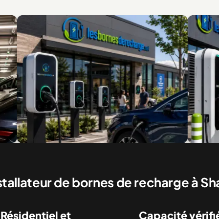
nes commerciales pour clients et visiteurs
Recharge rapide po
commerciaux
stallateur de bornes de recharge à S
Résidentiel et
Capacité vérifi