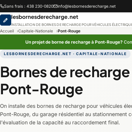
Sans frais : 438 230-0820
info@lesbornesderecharge.net
lesbornesderecharge.net
INSTALLATION DE BORNES DE RECHARGE POUR VÉHICULES ÉLECTRIQU
Accueil
Capitale-Nationale
Pont-Rouge
Un projet de borne de recharge à Pont-Rouge?
Cont
LESBORNESDERECHARGE.NET · CAPITALE-NATIONALE
Abitibi-Témiscami
Bornes de recharge
Chaudière-Appala
Pont-Rouge
Lanaudière
On installe des bornes de recharge pour véhicules éle
Montréal
Pont-Rouge, du garage résidentiel au stationnement 
l'évaluation de la capacité au raccordement final.
Saguenay-Lac-Sain