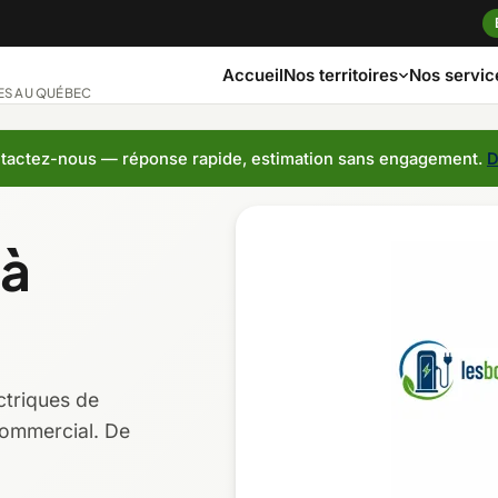
Accueil
Nos servic
Nos territoires
ES AU QUÉBEC
actez-nous — réponse rapide, estimation sans engagement.
D
ngue
Bas-Saint-Laurent
Capitale-Nationa
 à
ches
Côte-Nord
Estrie
Laurentides
Laval
ctriques de
Montérégie
Nord-du-Québec
commercial. De
t-Jean