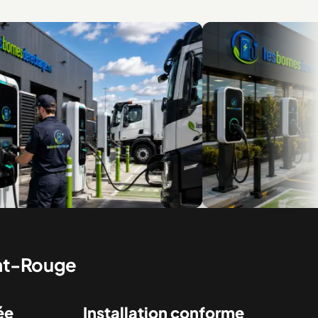
ur flottes et véhicules
Des installations pour le résidentiel 
commercial
ont-Rouge
ée
Installation conforme