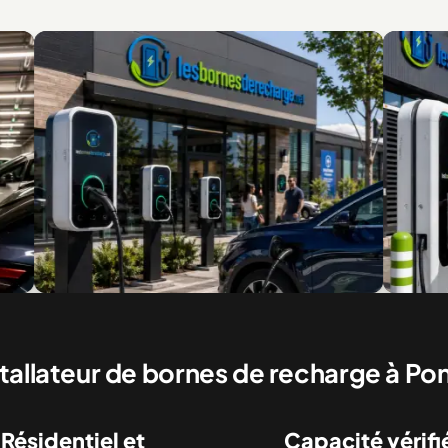
nes commerciales pour clients et visiteurs
Recharge rapide po
commerciaux
stallateur de bornes de recharge à P
Résidentiel et
Capacité vérifi