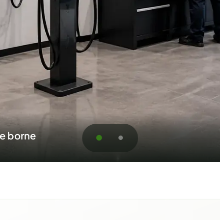
s résidentiels et commerciaux
soumission pour Pont-Roug