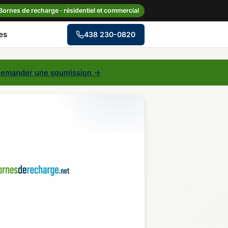
Bornes de recharge · résidentiel et commercial
es
438 230-0820
→
emander une soumission →
le
Centre-du-Québec
Gaspésie–Îles-de-la-
Madeleine
Mauricie
Outaouais