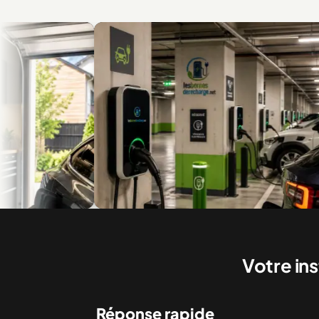
e
Recharge en multilogement et en copropriété
Bor
Votre in
Réponse rapide