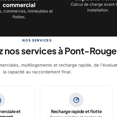
commercial
Calcul de charge avant 
installation.
, commerces, immeubles et
flottes.
NOS SERVICES
 nos services à Pont-Rouge
erciales, multilogements et recharge rapide, de l'évalua
la capacité au raccordement final.
erciale et
Recharge rapide et flotte
gement