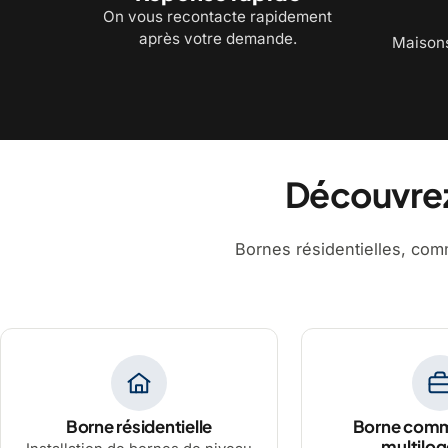
On vous recontacte rapidement
après votre demande.
Maisons
Découvrez
Bornes résidentielles, comm
Borne résidentielle
Borne comm
multilo