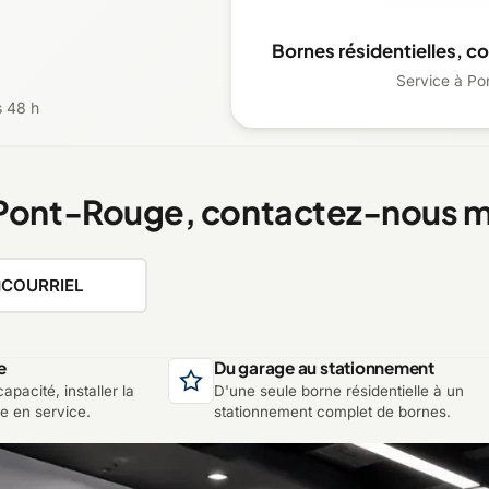
Bornes résidentielles, c
Service à Po
s 48 h
 Pont-Rouge, contactez-nous m
COURRIEL
e
Du garage au stationnement
apacité, installer la
D'une seule borne résidentielle à un
re en service.
stationnement complet de bornes.